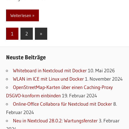
Weiterlesen
Seitennummerierung
Nächste
1
2
»
Beiträge
der
Beiträge
Neuste Beiträge
Whiteboard in Nextcloud mit Docker
10. Mai 2026
WLAN im ICE mit Linux und Docker
1. November 2024
OpenStreetMap-Karten über einen Caching-Proxy
DSGVO-konform einbinden
19. Februar 2024
Online-Office Collabora für Nextcloud mit Docker
8.
Februar 2024
Neu in Nextcloud 28.0.2: Wartungsfenster
3. Februar
2024