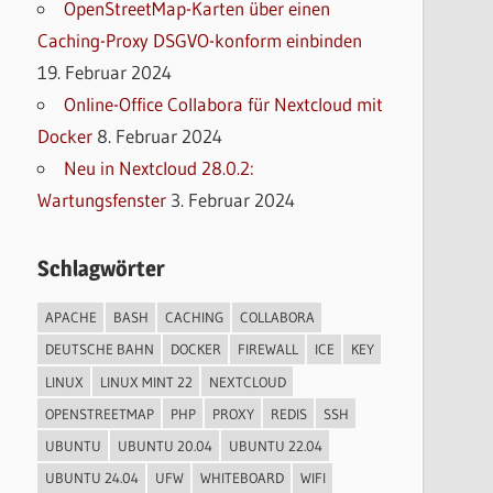
OpenStreetMap-Karten über einen
Caching-Proxy DSGVO-konform einbinden
19. Februar 2024
Online-Office Collabora für Nextcloud mit
Docker
8. Februar 2024
Neu in Nextcloud 28.0.2:
Wartungsfenster
3. Februar 2024
Schlagwörter
APACHE
BASH
CACHING
COLLABORA
DEUTSCHE BAHN
DOCKER
FIREWALL
ICE
KEY
LINUX
LINUX MINT 22
NEXTCLOUD
OPENSTREETMAP
PHP
PROXY
REDIS
SSH
UBUNTU
UBUNTU 20.04
UBUNTU 22.04
UBUNTU 24.04
UFW
WHITEBOARD
WIFI