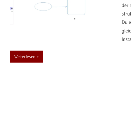
der 
stru
Du e
glei
Inst
Weiterlesen