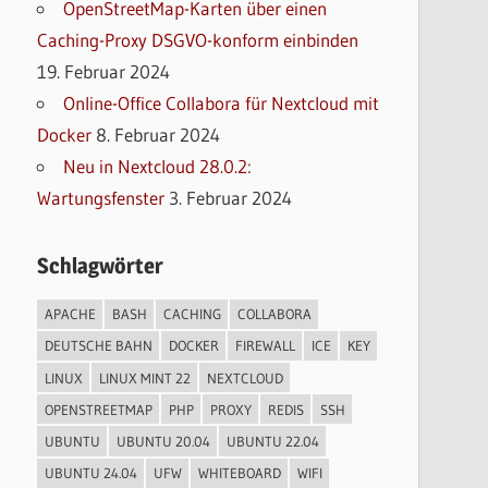
OpenStreetMap-Karten über einen
Caching-Proxy DSGVO-konform einbinden
19. Februar 2024
Online-Office Collabora für Nextcloud mit
Docker
8. Februar 2024
Neu in Nextcloud 28.0.2:
Wartungsfenster
3. Februar 2024
Schlagwörter
APACHE
BASH
CACHING
COLLABORA
DEUTSCHE BAHN
DOCKER
FIREWALL
ICE
KEY
LINUX
LINUX MINT 22
NEXTCLOUD
OPENSTREETMAP
PHP
PROXY
REDIS
SSH
UBUNTU
UBUNTU 20.04
UBUNTU 22.04
UBUNTU 24.04
UFW
WHITEBOARD
WIFI