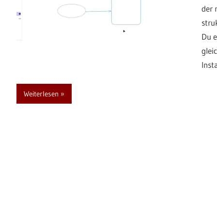
der 
stru
Du e
glei
Inst
Weiterlesen