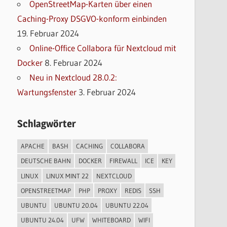
OpenStreetMap-Karten über einen
Caching-Proxy DSGVO-konform einbinden
19. Februar 2024
Online-Office Collabora für Nextcloud mit
Docker
8. Februar 2024
Neu in Nextcloud 28.0.2:
Wartungsfenster
3. Februar 2024
Schlagwörter
APACHE
BASH
CACHING
COLLABORA
DEUTSCHE BAHN
DOCKER
FIREWALL
ICE
KEY
LINUX
LINUX MINT 22
NEXTCLOUD
OPENSTREETMAP
PHP
PROXY
REDIS
SSH
UBUNTU
UBUNTU 20.04
UBUNTU 22.04
UBUNTU 24.04
UFW
WHITEBOARD
WIFI